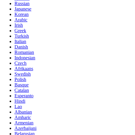
Russian
Japanese
Korean
Arabic
Irish
Greek
Turkish
Italian
Danish
Romanian
Indonesian
Czech
Afrikaans
Swedish
Polish
Basque
Catalan
Esperanto
Hindi
Lao
Albanian
Amharic
Armenian
Azerbaijani
Belarusian