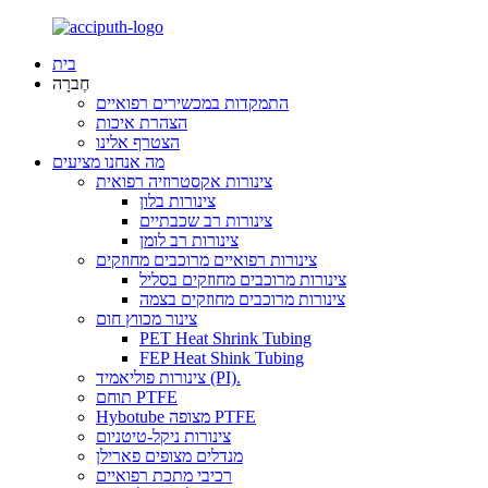
בית
חֶברָה
התמקדות במכשירים רפואיים
הצהרת איכות
הצטרף אלינו
מה אנחנו מציעים
צינורות אקסטרוזיה רפואית
צינורות בלון
צינורות רב שכבתיים
צינורות רב לומן
צינורות רפואיים מרוכבים מחוזקים
צינורות מרוכבים מחוזקים בסליל
צינורות מרוכבים מחוזקים בצמה
צינור מכווץ חום
PET Heat Shrink Tubing
FEP Heat Shink Tubing
צינורות פוליאמיד (PI).
תוחם PTFE
Hybotube מצופה PTFE
צינורות ניקל-טיטניום
מנדלים מצופים פארילן
רכיבי מתכת רפואיים