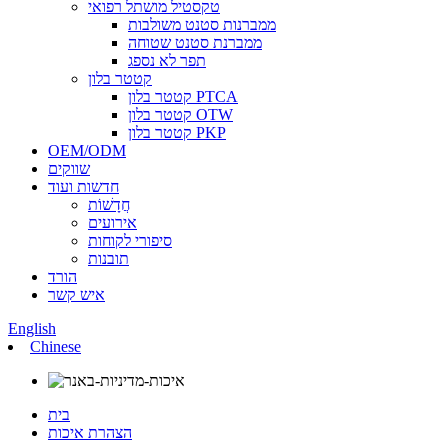
טקסטיל מושתל רפואי
ממברנות סטנט משולבות
ממברנת סטנט שטוחה
תפר לא נספג
קטטר בלון
קטטר בלון PTCA
קטטר בלון OTW
קטטר בלון PKP
OEM/ODM
שווקים
חדשות ועוד
חֲדָשׁוֹת
אירועים
סיפורי לקוחות
תובנות
הורד
איש קשר
English
Chinese
בית
הצהרת איכות