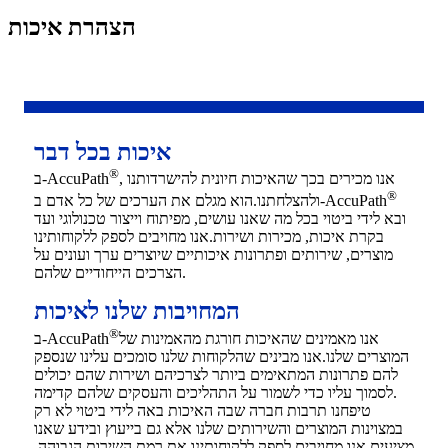
הצהרת איכות
איכות בכל דבר
®
, אנו מכירים בכך שהאיכות חיונית להישרדותנו
ב-AccuPath
®
ולהצלחתנו.הוא מגלם את הערכים של כל אדם ב-AccuPath
ובא לידי ביטוי בכל מה שאנו עושים, מפיתוח וייצור טכנולוגי ועד
בקרת איכות, מכירות ושירות.אנו מחויבים לספק ללקוחותינו
מוצרים, שירותים ופתרונות איכותיים שיוצרים ערך ועונים על
הצרכים הייחודיים שלהם.
המחויבות שלנו לאיכות
®
אנו מאמינים שהאיכות חורגת מהאמינות של
ב-AccuPath
המוצרים שלנו.אנו מבינים שהלקוחות שלנו סומכים עלינו שנספק
להם פתרונות המתאימים ביותר לצרכיהם ושירות שהם יכולים
לסמוך עליו כדי לשמור על התהליכים והעסקים שלהם קדימה.
טיפחנו תרבות חברה שבה האיכות באה לידי ביטוי לא רק
במצוינות המוצרים והשירותים שלנו אלא גם בייעוץ ובידע שאנו
מציעים.אנו מחויבים לספק ללקוחותינו את רמת השירות הגבוהה,